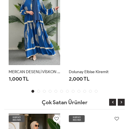
MERCAN DESENLİ VİSKON ELBİSE Mavi
Dolunay Elbise Kiremit
1,000 TL
2,000 TL
Çok Satan Ürünler
KARGO
KARGO
BEDAVA
BEDAVA