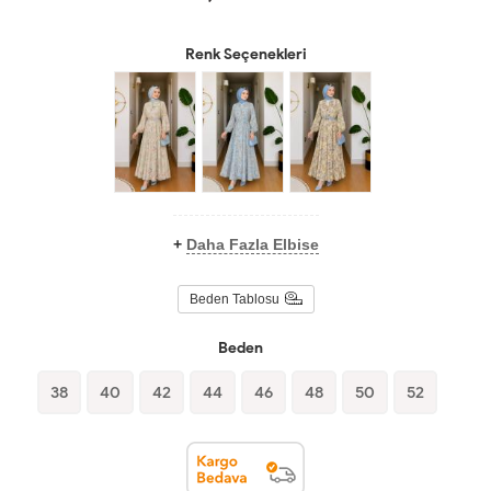
Renk Seçenekleri
+
Daha Fazla Elbise
Beden Tablosu
Beden
38
40
42
44
46
48
50
52