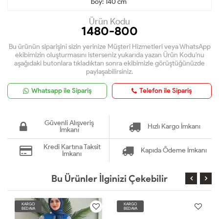
boy: 140 cm
Ürün Kodu
1480-800
Bu ürünün siparişini sizin yerinize Müşteri Hizmetleri veya WhatsApp
ekibimizin oluşturmasını isterseniz yukarıda yazan Ürün Kodu'nu
aşağıdaki butonlara tıkladıktan sonra ekibimizle görüştüğünüzde
paylaşabilirsiniz.
Whatsapp ile Sipariş
Telefon ile Sipariş
Güvenli Alışveriş
Hızlı Kargo İmkanı
İmkanı
Kredi Kartına Taksit
Kapıda Ödeme İmkanı
İmkanı
Bu Ürünler İlginizi Çekebilir
KARGO
KARGO
BEDAVA
BEDAVA