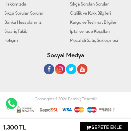
Hakkımızda
Sıkça Sorulan Sorular
Sıkça Sorulan Sorular
Gizlilik ve Kvkk Bilgileri
Banka Hesaplarımız
Kargo ve Teslimat Bilgileri
Sipariş Takibi
İptal ve İade Koşulları
İletişim
Mesafeli Satış Sözleşmesi
Sosyal Medya
Copyrights © 2026 Pembiş Tesettür
Geliştir - powered by innovation
1,300
TL
SEPETE EKLE