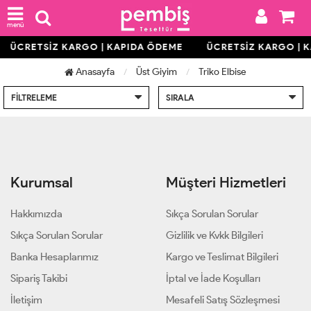
menü
ÜCRETSİZ KARGO | KAPIDA ÖDEME
ÜCRETSİZ KARGO | 
Anasayfa
Üst Giyim
Triko Elbise
FILTRELEME
SIRALA
Kurumsal
Müşteri Hizmetleri
Hakkımızda
Sıkça Sorulan Sorular
Sıkça Sorulan Sorular
Gizlilik ve Kvkk Bilgileri
Banka Hesaplarımız
Kargo ve Teslimat Bilgileri
Sipariş Takibi
İptal ve İade Koşulları
İletişim
Mesafeli Satış Sözleşmesi