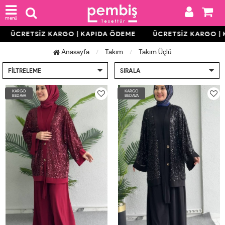
menü
ÜCRETSİZ KARGO | KAPIDA ÖDEME
ÜCRETSİZ KARGO |
Anasayfa
Takım
Takım Üçlü
FILTRELEME
SIRALA
KARGO
KARGO
BEDAVA
BEDAVA