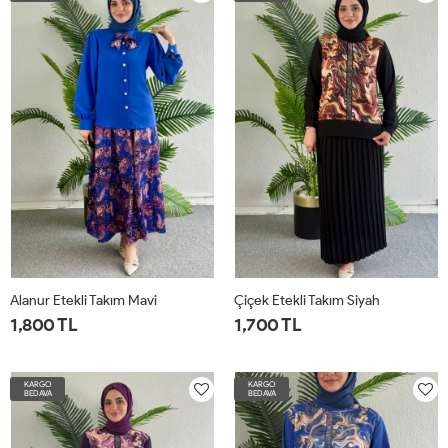
Alanur Etekli Takım Mavi
Çiçek Etekli Takım Siyah
1,800 TL
1,700 TL
36
38
40
42
44
46
48
50
52
38
40
42
44
KARGO
KARGO
BEDAVA
BEDAVA