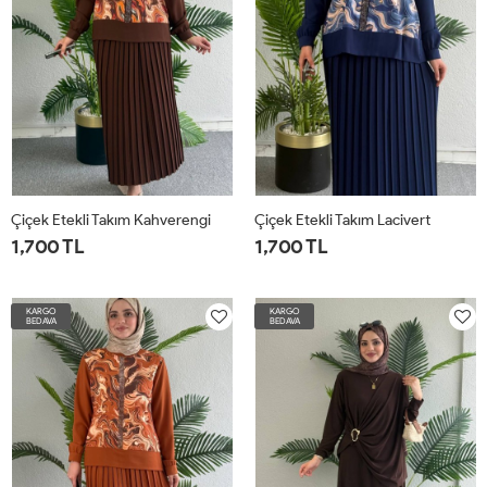
Çiçek Etekli Takım Kahverengi
Çiçek Etekli Takım Lacivert
1,700 TL
1,700 TL
38
40
42
44
38
40
42
44
KARGO
KARGO
BEDAVA
BEDAVA