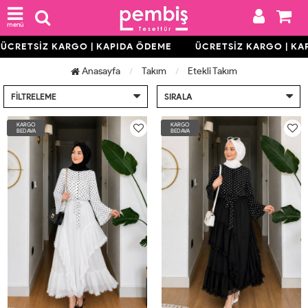
menü
RETSİZ KARGO | KAPIDA ÖDEME
ÜCRETSİZ KARGO | KAPI
Anasayfa
Takım
Etekli Takım
FILTRELEME
SIRALA
KARGO
KARGO
BEDAVA
BEDAVA