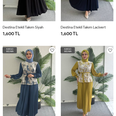
Destina Etekli Takım Siyah
Destina Etekli Takım Lacivert
1,600 TL
1,600 TL
1BEDEN-
2BEDEN-
3BEDEN-
4BEDEN-
1BEDEN-
2BEDEN-
3BEDEN-
4BEDEN-
KARGO
36-
42-
48-
52-
KARGO
36-
42-
48-
52-
BEDAVA
BEDAVA
38-
44-
50
54-
38-
44-
50
54-
40
46
56
40
46
56