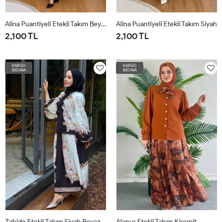
Alina Puantiyeli Etekli Takım Beyaz
Alina Puantiyeli Etekli Takım Siyah
2,100 TL
2,100 TL
38
40
42
44
46
38
40
42
44
46
KARGO
KARGO
BEDAVA
BEDAVA
Zahide Etekli Takım Siyah Beyaz
Alanur Etekli Takım Kiremit