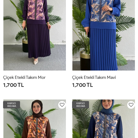
Çiçek Etekli Takım Mor
Çiçek Etekli Takım Mavi
1,700 TL
1,700 TL
38
40
42
44
38
40
42
44
KARGO
KARGO
BEDAVA
BEDAVA