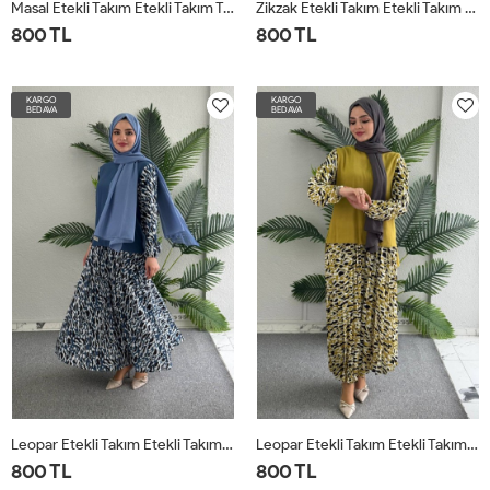
Masal Etekli Takım Etekli Takım Taba
Zikzak Etekli Takım Etekli Takım Siyah
800 TL
800 TL
38
40
42
44
46
48
38
40
42
44
46
48
50
50
KARGO
KARGO
BEDAVA
BEDAVA
Leopar Etekli Takım Etekli Takım Mavi
Leopar Etekli Takım Etekli Takım Yağ Yeşili
800 TL
800 TL
38
40
42
44
46
48
38
40
42
44
46
48