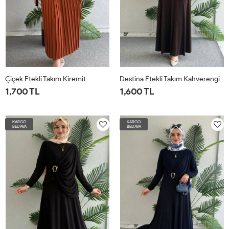
Çiçek Etekli Takım Kiremit
Destina Etekli Takım Kahverengi
1,700 TL
1,600 TL
38
40
42
44
1BEDEN-
2BEDEN-
3BEDEN-
4BEDEN-
KARGO
KARGO
36-
42-
48-
52-
BEDAVA
BEDAVA
38-
44-
50
54-
40
46
56