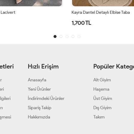
 Lacivert
Kayra Dantel Detaylı Elbise Taba
1,700 TL
tleri
Hızlı Erişim
Popüler Katego
ar
Anasayfa
Alt Giyim
eri
Yeni Ürünler
Haşema
gileri
İndirimdeki Ürünler
Üst Giyim
rı
Sipariş Takip
Dış Giyim
eşmesi
Hakkımızda
Takım