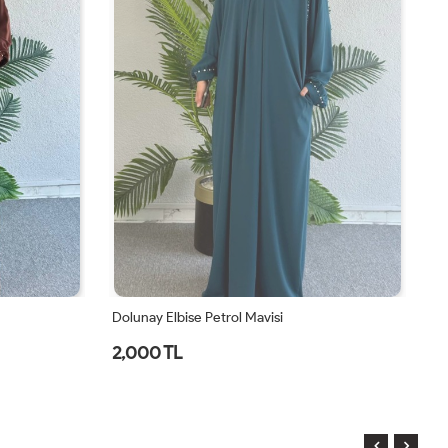
Dolunay Elbise Petrol Mavisi
Do
2,000 TL
2