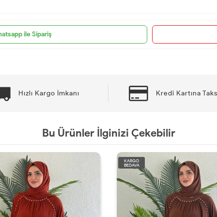
atsapp ile Sipariş
Hızlı Kargo İmkanı
Kredi Kartına Taks
Bu Ürünler İlginizi Çekebilir
KARGO
BEDAVA