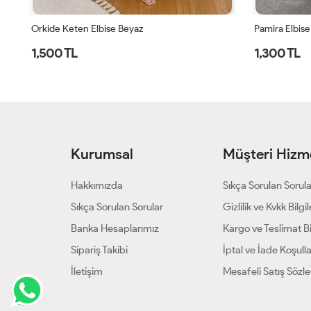
Orkide Keten Elbise Beyaz
Pamira Elbise
1,500 TL
1,300 TL
Kurumsal
Müşteri Hizme
Hakkımızda
Sıkça Sorulan Sorul
Sıkça Sorulan Sorular
Gizlilik ve Kvkk Bilgil
Banka Hesaplarımız
Kargo ve Teslimat Bil
Sipariş Takibi
İptal ve İade Koşulla
İletişim
Mesafeli Satış Sözl