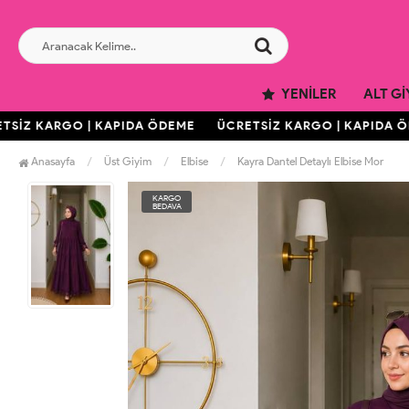
YENILER
ALT GI
İZ KARGO | KAPIDA ÖDEME
ÜCRETSİZ KARGO | KAPIDA ÖD
Anasayfa
Üst Giyim
Elbise
Kayra Dantel Detaylı Elbise Mor
KARGO
BEDAVA