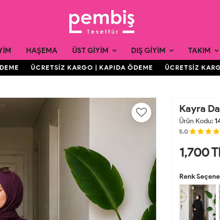
YIM
HAŞEMA
ÜST GIYIM
DIŞ GIYIM
TAKIM
EME
ÜCRETSİZ KARGO | KAPIDA ÖDEME
ÜCRETSİZ KARGO 
Kayra Dan
Ürün Kodu:
1
5.0
1,700
T
Renk Seçenek