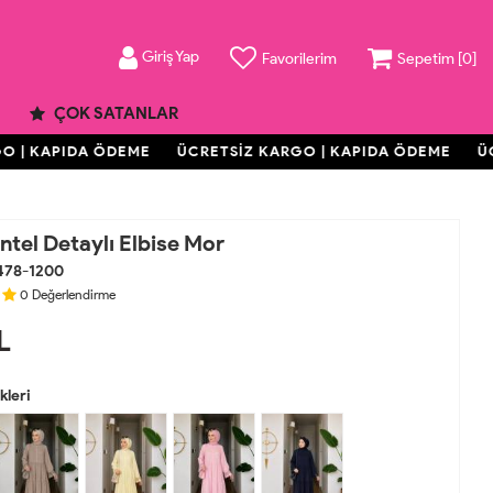
Giriş Yap
Favorilerim
Sepetim [
0
]
ÇOK SATANLAR
| KAPIDA ÖDEME
ÜCRETSİZ KARGO | KAPIDA ÖDEME
ÜCRE
tel Detaylı Elbise Mor
478-1200
0
Değerlendirme
L
leri