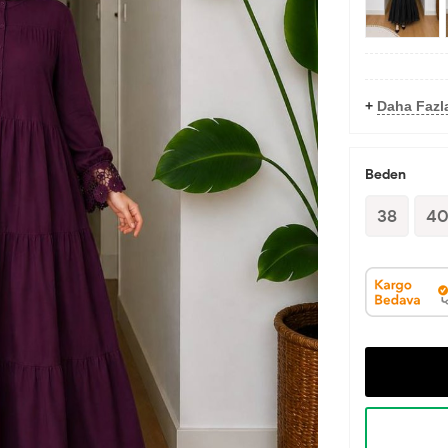
+
Daha Fazla
Beden
38
4