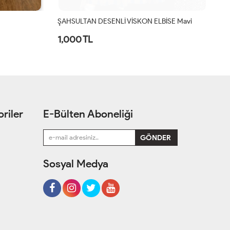
ŞAHSULTAN DESENLİ VİSKON ELBİSE Mavi
Hü
1,000 TL
1
riler
E-Bülten Aboneliği
Sosyal Medya