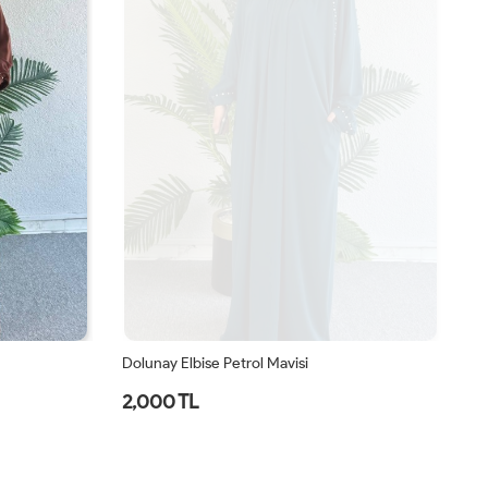
Dolunay Elbise Petrol Mavisi
Do
2,000 TL
2