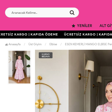
YENILER
ALT GI
TSİZ KARGO | KAPIDA ÖDEME
ÜCRETSİZ KARGO | KAPIDA 
Anasayfa
Üst Giyim
Elbise
ESEN KEMERLİ MANGO ELBİSE Pe
KARGO
BEDAVA