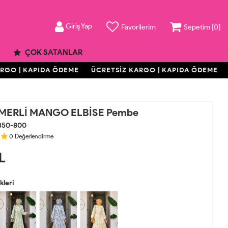
Giriş Yap
Favorilerim
Sepetim [
0
]
ÇOK SATANLAR
O | KAPIDA ÖDEME
ÜCRETSİZ KARGO | KAPIDA ÖDEME
ÜC
MERLİ MANGO ELBİSE Pembe
350-800
0
Değerlendirme
L
leri