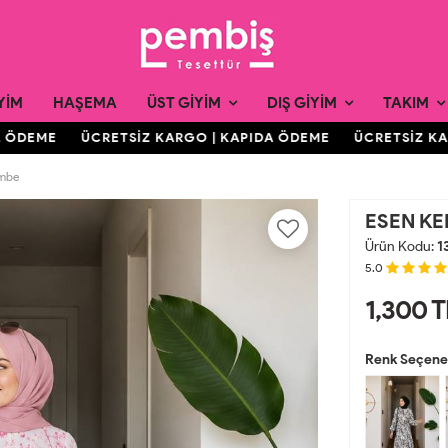
YIM
HAŞEMA
ÜST GIYIM
DIŞ GIYIM
TAKIM
ÖDEME
ÜCRETSİZ KARGO | KAPIDA ÖDEME
ÜCRETSİZ KARG
mbe
ESEN KE
Ürün Kodu:
1
5.0
1,300
T
Renk Seçenek