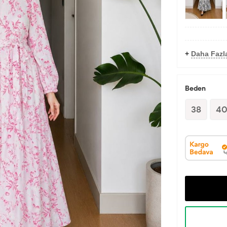
+
Daha Fazla
Beden
38
4