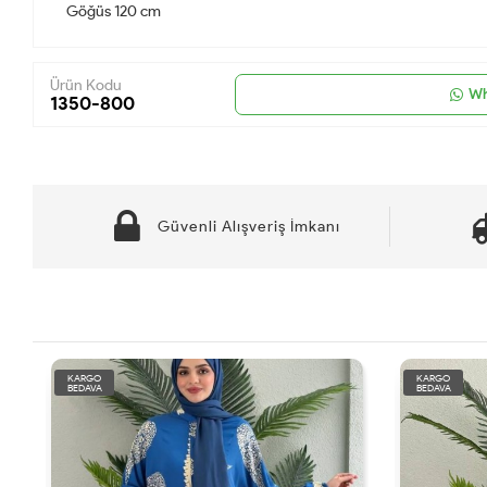
Göğüs 120 cm
Ürün Kodu
Wh
1350-800
Güvenli Alışveriş İmkanı
KARGO
KARGO
BEDAVA
BEDAVA