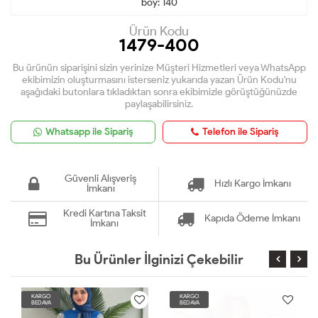
boy: 140
Ürün Kodu
1479-400
Bu ürünün siparişini sizin yerinize Müşteri Hizmetleri veya WhatsApp
ekibimizin oluşturmasını isterseniz yukarıda yazan Ürün Kodu'nu
aşağıdaki butonlara tıkladıktan sonra ekibimizle görüştüğünüzde
paylaşabilirsiniz.
Whatsapp ile Sipariş
Telefon ile Sipariş
Güvenli Alışveriş
Hızlı Kargo İmkanı
İmkanı
Kredi Kartına Taksit
Kapıda Ödeme İmkanı
İmkanı
Bu Ürünler İlginizi Çekebilir
KARGO
KARGO
BEDAVA
BEDAVA