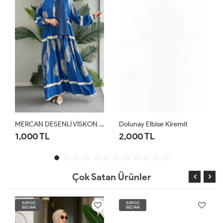
MERCAN DESENLİ VİSKON ELBİSE Mavi
Dolunay Elbise Kiremit
1,000 TL
2,000 TL
Çok Satan Ürünler
KARGO
KARGO
BEDAVA
BEDAVA