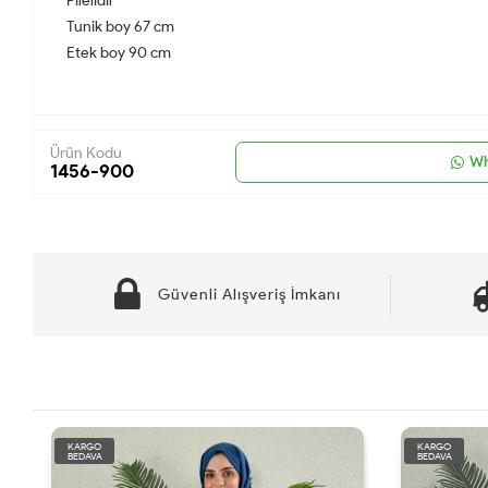
Pilelidir
Tunik boy 67 cm
Etek boy 90 cm
Ürün Kodu
Wh
1456-900
Güvenli Alışveriş İmkanı
KARGO
KARGO
BEDAVA
BEDAVA