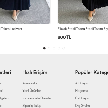
i Takım Lacivert
Zikzak Etekli Takım Etekli Takım Si
800 TL
tleri
Hızlı Erişim
Popüler Katego
ar
Anasayfa
Alt Giyim
eri
Yeni Ürünler
Haşema
gileri
İndirimdeki Ürünler
Üst Giyim
rı
Sipariş Takip
Dış Giyim