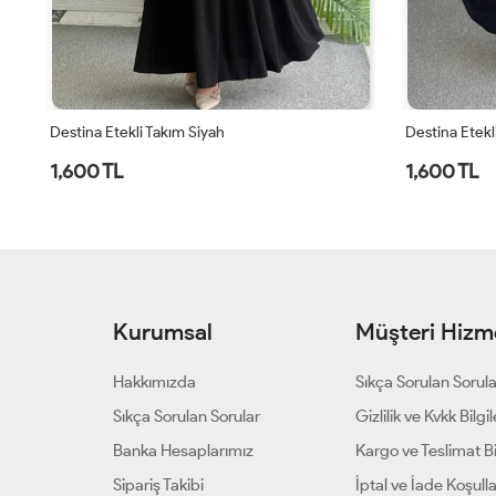
Destina Etekli Takım Siyah
Destina Etekl
1,600 TL
1,600 TL
Kurumsal
Müşteri Hizme
Hakkımızda
Sıkça Sorulan Sorul
Sıkça Sorulan Sorular
Gizlilik ve Kvkk Bilgil
Banka Hesaplarımız
Kargo ve Teslimat Bil
Sipariş Takibi
İptal ve İade Koşulla