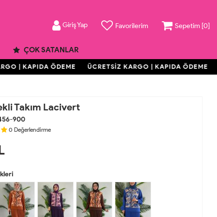
Giriş Yap
Favorilerim
Sepetim [
0
]
ÇOK SATANLAR
O | KAPIDA ÖDEME
ÜCRETSİZ KARGO | KAPIDA ÖDEME
ÜC
kli Takım Lacivert
456-900
0
Değerlendirme
L
leri