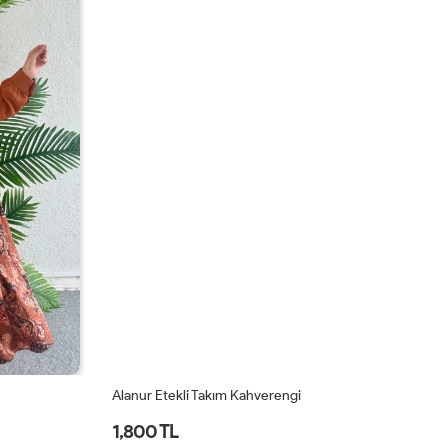
Alanur Etekli Takım Kahverengi
Al
1,800 TL
1