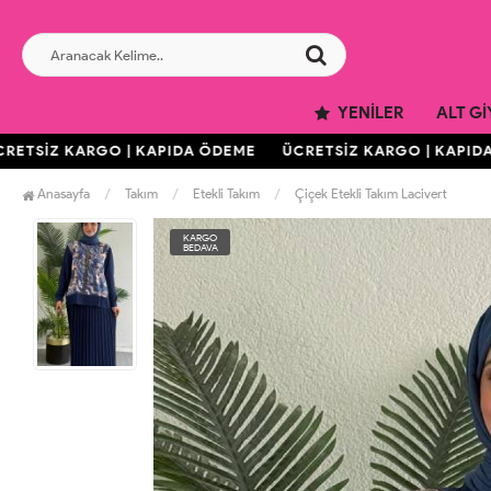
YENILER
ALT GI
TSİZ KARGO | KAPIDA ÖDEME
ÜCRETSİZ KARGO | KAPIDA 
Anasayfa
Takım
Etekli Takım
Çiçek Etekli Takım Lacivert
KARGO
BEDAVA