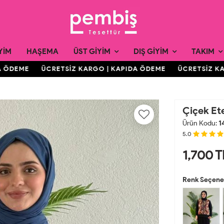
YIM
HAŞEMA
ÜST GIYIM
DIŞ GIYIM
TAKIM
ÖDEME
ÜCRETSİZ KARGO | KAPIDA ÖDEME
ÜCRETSİZ KARG
Çiçek Ete
Ürün Kodu:
1
5.0
1,700
T
Renk Seçenek