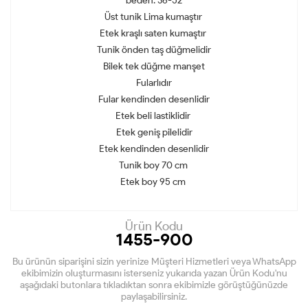
beden: 36-52
Üst tunik Lima kumaştır
Etek kraşlı saten kumaştır
Tunik önden taş düğmelidir
Bilek tek düğme manşet
Fularlıdır
Fular kendinden desenlidir
Etek beli lastiklidir
Etek geniş pilelidir
Etek kendinden desenlidir
Tunik boy 70 cm
Etek boy 95 cm
Ürün Kodu
1455-900
Bu ürünün siparişini sizin yerinize Müşteri Hizmetleri veya WhatsApp
ekibimizin oluşturmasını isterseniz yukarıda yazan Ürün Kodu'nu
aşağıdaki butonlara tıkladıktan sonra ekibimizle görüştüğünüzde
paylaşabilirsiniz.