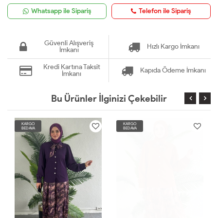
Whatsapp ile Sipariş
Telefon ile Sipariş
Güvenli Alışveriş
Hızlı Kargo İmkanı
İmkanı
Kredi Kartına Taksit
Kapıda Ödeme İmkanı
İmkanı
Bu Ürünler İlginizi Çekebilir
KARGO
KARGO
BEDAVA
BEDAVA