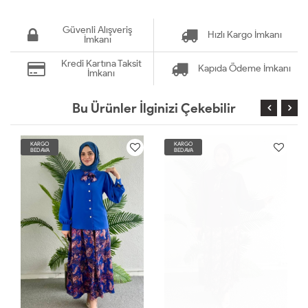
Güvenli Alışveriş
Hızlı Kargo İmkanı
İmkanı
Kredi Kartına Taksit
Kapıda Ödeme İmkanı
İmkanı
Bu Ürünler İlginizi Çekebilir
KARGO
KARGO
BEDAVA
BEDAVA