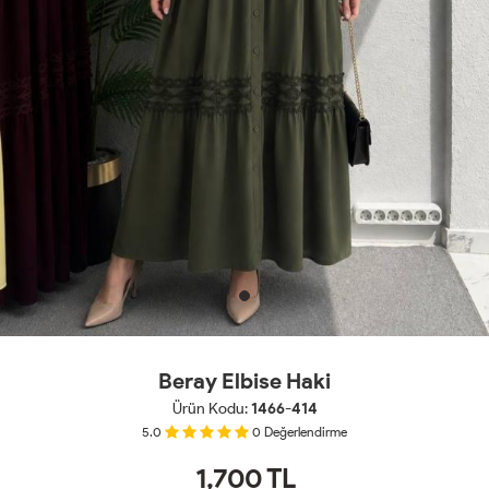
Beray Elbise Haki
Ürün Kodu:
1466-414
5.0
0
Değerlendirme
1,700
TL