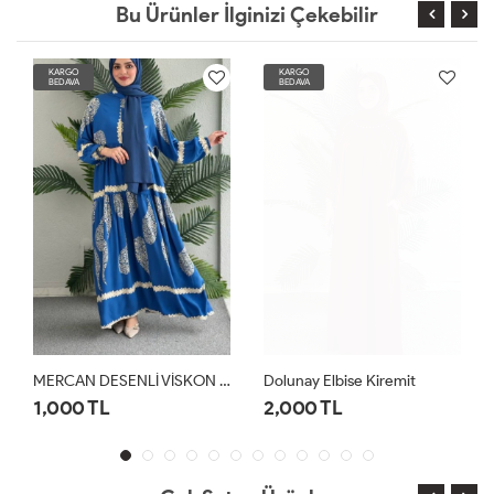
Bu Ürünler İlginizi Çekebilir
KARGO
KARGO
BEDAVA
BEDAVA
MERCAN DESENLİ VİSKON ELBİSE Mavi
Dolunay Elbise Kiremit
1,000 TL
2,000 TL