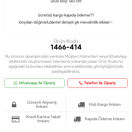
ürün boy: 140 cm
ücretsiz kargo kapıda ödeme??
boydan düğmeli,dantel detaylı şık mevsimlik elbise✨
Ürün Kodu
1466-414
Bu ürünün siparişini sizin yerinize Müşteri Hizmetleri veya WhatsApp
ekibimizin oluşturmasını isterseniz yukarıda yazan Ürün Kodu'nu
aşağıdaki butonlara tıkladıktan sonra ekibimizle görüştüğünüzde
paylaşabilirsiniz.
Whatsapp ile Sipariş
Telefon ile Sipariş
Güvenli Alışveriş
Hızlı Kargo İmkanı
İmkanı
Kredi Kartına Taksit
Kapıda Ödeme İmkanı
İmkanı