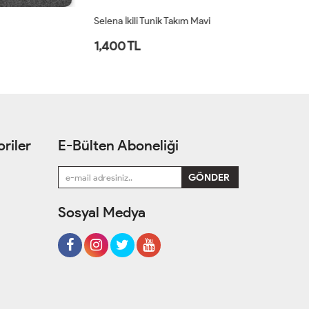
Selena İkili Tunik Takım Mavi
Se
1,400 TL
1
riler
E-Bülten Aboneliği
Sosyal Medya