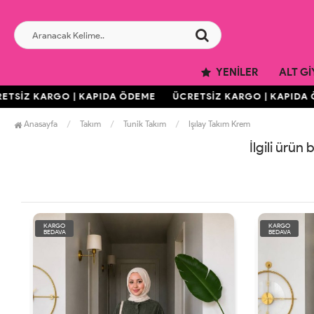
YENILER
ALT GI
TSİZ KARGO | KAPIDA ÖDEME
ÜCRETSİZ KARGO | KAPIDA 
Anasayfa
Takım
Tunik Takım
Işılay Takım Krem
İlgili ürün
KARGO
KARGO
BEDAVA
BEDAVA