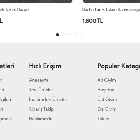
Takım Bordo
Berfin Tunik Takım Kahverengi
1,800 TL
tleri
Hızlı Erişim
Popüler Katego
ar
Anasayfa
Alt Giyim
eri
Yeni Ürünler
Haşema
gileri
İndirimdeki Ürünler
Üst Giyim
rı
Sipariş Takip
Dış Giyim
eşmesi
Hakkımızda
Takım