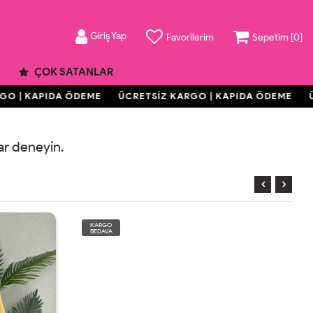
Giriş Yap
Favorilerim
Sepetim [
0
]
ÇOK SATANLAR
O | KAPIDA ÖDEME
ÜCRETSİZ KARGO | KAPIDA ÖDEME
ÜC
rar deneyin.
KARGO
BEDAVA