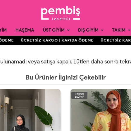
YIM
HAŞEMA
ÜST GIYIM
DIŞ GIYIM
TAKIM
ÖDEME
ÜCRETSİZ KARGO | KAPIDA ÖDEME
ÜCRETSİZ KARG
 bulunamadı veya satışa kapalı. Lütfen daha sonra tek
Bu Ürünler İlginizi Çekebilir
KARGO
BEDAVA