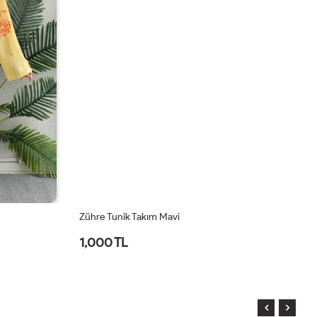
Zühre Tunik Takım Mavi
Zü
1,000 TL
1