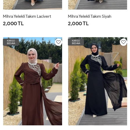
Mihra Yelekli Takım Lacivert
Mihra Yelekli Takım Siyah
2,000 TL
2,000 TL
42
44
46
48
50
52
42
44
46
48
50
52
54
54
KARGO
KARGO
BEDAVA
BEDAVA