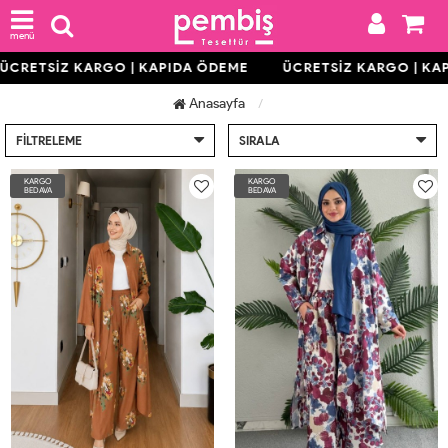
menü
RETSİZ KARGO | KAPIDA ÖDEME
ÜCRETSİZ KARGO | KAPI
Anasayfa
FILTRELEME
SIRALA
KARGO
KARGO
BEDAVA
BEDAVA