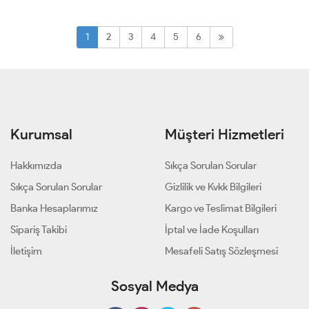
54
56
58
54
56
58
1
2
3
4
5
6
Kurumsal
Müşteri Hizmetleri
Hakkımızda
Sıkça Sorulan Sorular
Sıkça Sorulan Sorular
Gizlilik ve Kvkk Bilgileri
Banka Hesaplarımız
Kargo ve Teslimat Bilgileri
Sipariş Takibi
İptal ve İade Koşulları
İletişim
Mesafeli Satış Sözleşmesi
Sosyal Medya